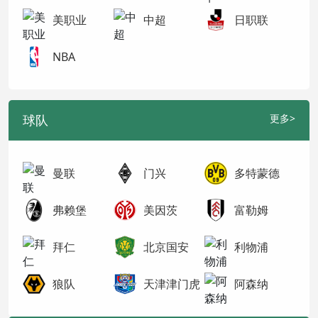
美职业
中超
日职联
NBA
球队
更多>
曼联
门兴
多特蒙德
弗赖堡
美因茨
富勒姆
拜仁
北京国安
利物浦
狼队
天津津门虎
阿森纳