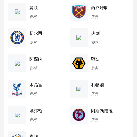
曼联
西汉姆联
资料
资料
切尔西
热刺
资料
资料
阿森纳
狼队
资料
资料
水晶宫
利物浦
资料
资料
埃弗顿
阿斯顿维拉
资料
资料
卢顿