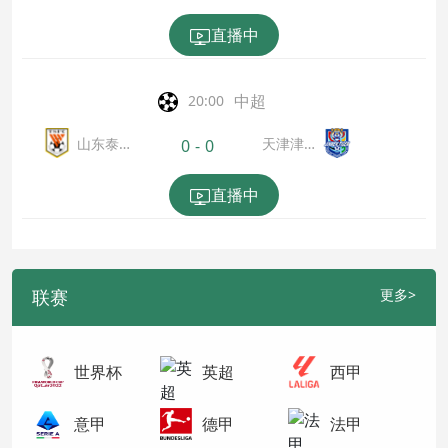
梁龙
直播中
中超
20:00
山东泰
天津津门
0
-
0
山
虎
直播中
联赛
更多>
世界杯
英超
西甲
意甲
德甲
法甲