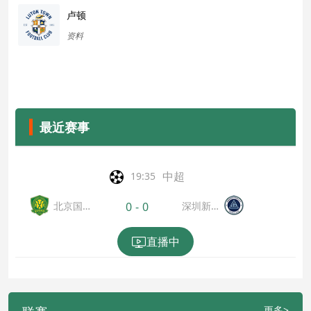
卢顿
资料
最近赛事
中超
19:35
北京国
深圳新鵬
0
-
0
安
城
直播中
更多>