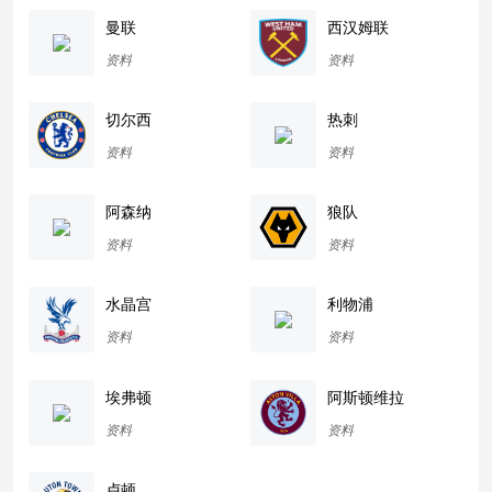
曼联
西汉姆联
资料
资料
切尔西
热刺
资料
资料
阿森纳
狼队
资料
资料
水晶宫
利物浦
资料
资料
埃弗顿
阿斯顿维拉
资料
资料
卢顿