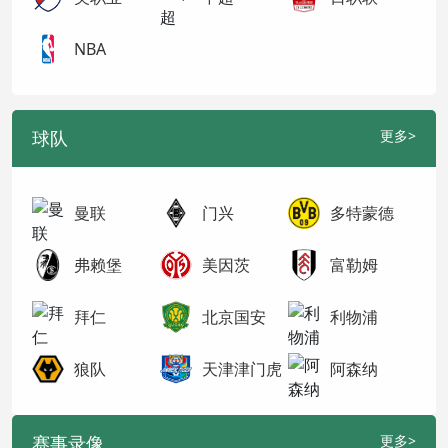
NBA
球队
更多>
曼联
门兴
多特蒙德
弗赖堡
美因茨
富勒姆
拜仁
北京国安
利物浦
狼队
天津津门虎
阿森纳
赛事录像
更多>